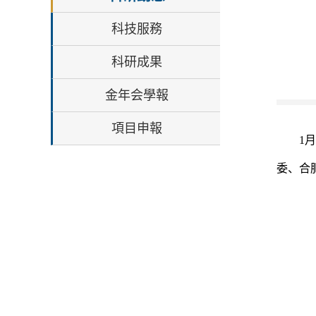
科技服務
科研成果
金年会學報
項目申報
1
委、合