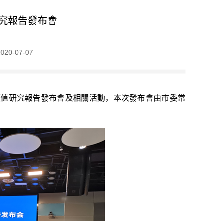
究報告發布會
0-07-07
價值研究報告發布會及相關活動，本次發布會由市委常