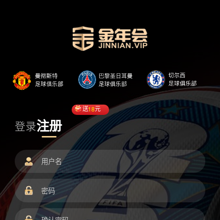
送
18
元
注册
登录